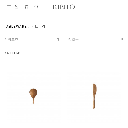
내
용
건
TABLEWARE
/
커트러리
너
뛰
기
검색조건
정렬순
S
D
24
ITEMS
T
K
I
A
F
N