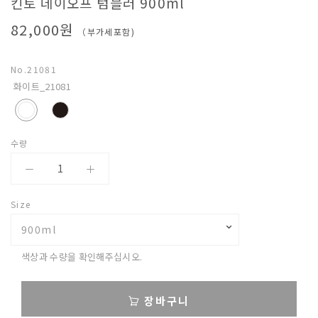
킨토 데이오프 텀블러 900ml
베
82,000원
（부가세포함)
아
No.
21081
화이트_21081
수량
Size
⌄
900ml
색상과 수량을 확인해주십시오.
장바구니