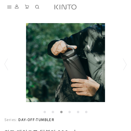
내
용
건
너
뛰
기
S
D
T
K
I
A
F
Series:
DAY-OFF-TUMBLER
N