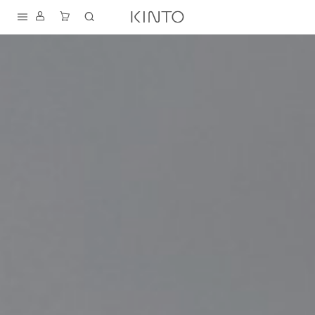
내
용
건
너
뛰
기
S
D
T
K
I
A
F
N