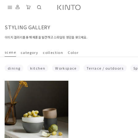
내
용
STYLING GALLERY
건
너
뛰
이미지 갤러리를 통해 제품을 발견하고 스타일링 영감을 찾으세요.
기
S
D
scene
category
collection
Color
T
dining
kitchen
Workspace
Terrace / outdoors
Sp
K
I
A
F
N