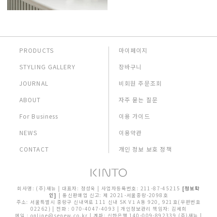
베
아
PRODUCTS
마이페이지
STYLING GALLERY
장바구니
JOURNAL
비회원 주문조회
ABOUT
자주 묻는 질문
For Business
이용 가이드
NEWS
이용약관
CONTACT
개인 정보 보호 정책
회사명: (주)새뉴 | 대표자: 정성욱 | 사업자등록번호: 211-87-45215
[정보확
인]
| 통신판매업 신고: 제 2021-서울중랑-2098호
주소: 서울특별시 중랑구 신내역로 111 신내 SK V1 A동 920, 921호(우편번호
02262) | 전화 : 070-4047-4093 | 개인정보관리 책임자: 김세희
메일 : online@senew.co.kr
| 계좌: 신한은행 140-009-892339 (주)새뉴 |