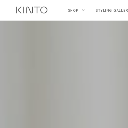
SHOP
STYLING GALLE
내
용
건
너
뛰
기